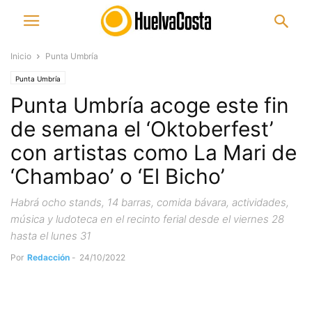
Inicio
Punta Umbría
Punta Umbría
Punta Umbría acoge este fin
de semana el ‘Oktoberfest’
con artistas como La Mari de
‘Chambao’ o ‘El Bicho’
Habrá ocho stands, 14 barras, comida bávara, actividades,
música y ludoteca en el recinto ferial desde el viernes 28
hasta el lunes 31
Por
Redacción
-
24/10/2022