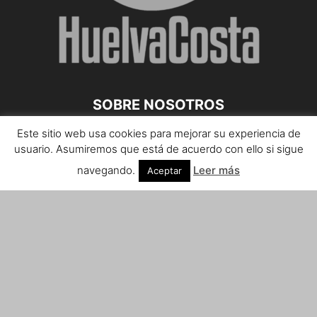
SOBRE NOSOTROS
Este sitio web usa cookies para mejorar su experiencia de
Teléfono de contacto: 959 807 059
usuario. Asumiremos que está de acuerdo con ello si sigue
¡Anúnciate!
navegando.
Leer más
Aceptar
Envíanos tus notas de prensa a:
prensa@huelvacosta.com
Contáctenos:
info@huelvacosta.com
SÍGUENOS