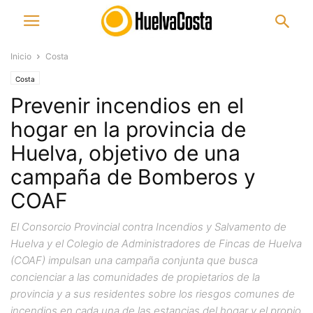
Inicio
Costa
Costa
Prevenir incendios en el
hogar en la provincia de
Huelva, objetivo de una
campaña de Bomberos y
COAF
El Consorcio Provincial contra Incendios y Salvamento de
Huelva y el Colegio de Administradores de Fincas de Huelva
(COAF) impulsan una campaña conjunta que busca
concienciar a las comunidades de propietarios de la
provincia y a sus residentes sobre los riesgos comunes de
incendios en cada una de las estancias del hogar y el propio