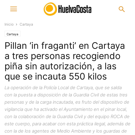
Inicio
Cartaya
Cartaya
Pillan ‘in fraganti’ en Cartaya
a tres personas recogiendo
piña sin autorización, a las
que se incauta 550 kilos
La operación de la Policía Local de Cartaya, que se salda
con la puesta a disposición de la Guardia Civil de estas tres
personas y de la carga incautada, es fruto del dispositivo de
vigilancia que ha activado el Ayuntamiento en el pinar local,
con la colaboración de la Guardia Civil y del equipo ROCA de
este cuerpo, para acabar con esta práctica ilegal, además de
con la de los agentes de Medio Ambiente y los guardas de