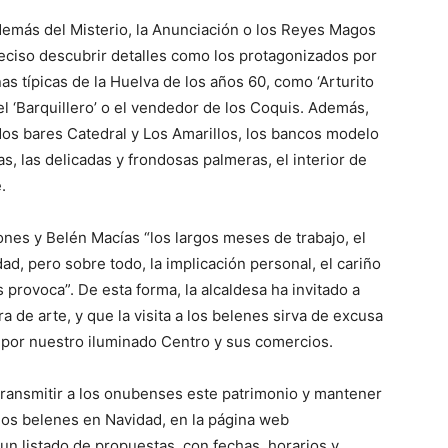
emás del Misterio, la Anunciación o los Reyes Magos
eciso descubrir detalles como los protagonizados por
as típicas de la Huelva de los años 60, como ‘Arturito
’, el ‘Barquillero’ o el vendedor de los Coquis. Además,
os bares Catedral y Los Amarillos, los bancos modelo
as, las delicadas y frondosas palmeras, el interior de
.
nes y Belén Macías “los largos meses de trabajo, el
, pero sobre todo, la implicación personal, el cariño
 provoca”. De esta forma, la alcaldesa ha invitado a
a de arte, y que la visita a los belenes sirva de excusa
ear por nuestro iluminado Centro y sus comercios.
 transmitir a los onubenses este patrimonio y mantener
de los belenes en Navidad, en la página web
n listado de propuestas, con fechas, horarios y