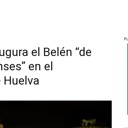
P
ugura el Belén “de
ses” en el
 Huelva