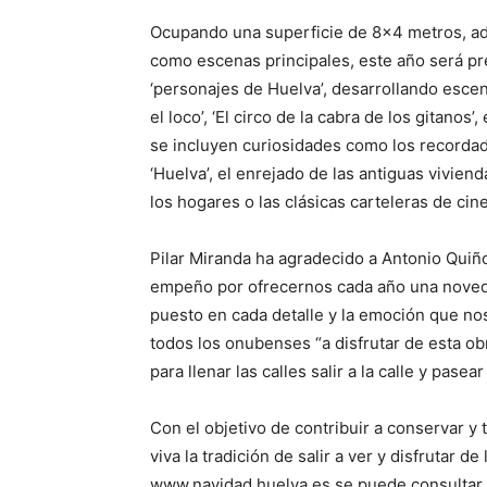
Ocupando una superficie de 8×4 metros, ad
como escenas principales, este año será pr
‘personajes de Huelva’, desarrollando escen
el loco’, ‘El circo de la cabra de los gitanos
se incluyen curiosidades como los recordad
‘Huelva’, el enrejado de las antiguas viviend
los hogares o las clásicas carteleras de cine
Pilar Miranda ha agradecido a Antonio Quiño
empeño por ofrecernos cada año una novedad
puesto en cada detalle y la emoción que nos
todos los onubenses “a disfrutar de esta obr
para llenar las calles salir a la calle y pas
Con el objetivo de contribuir a conservar y
viva la tradición de salir a ver y disfrutar 
www.navidad.huelva.es se puede consultar u