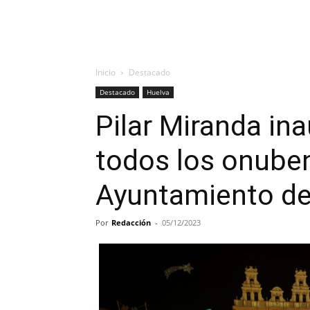
Inicio
Destacado
Destacado
Huelva
Pilar Miranda ina
todos los onuben
Ayuntamiento de
Por
Redacción
-
05/12/2023