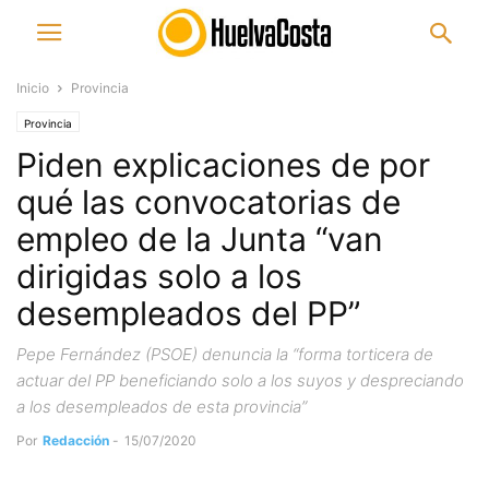
Inicio
Provincia
Provincia
Piden explicaciones de por
qué las convocatorias de
empleo de la Junta “van
dirigidas solo a los
desempleados del PP”
Pepe Fernández (PSOE) denuncia la “forma torticera de
actuar del PP beneficiando solo a los suyos y despreciando
a los desempleados de esta provincia”
Por
Redacción
-
15/07/2020