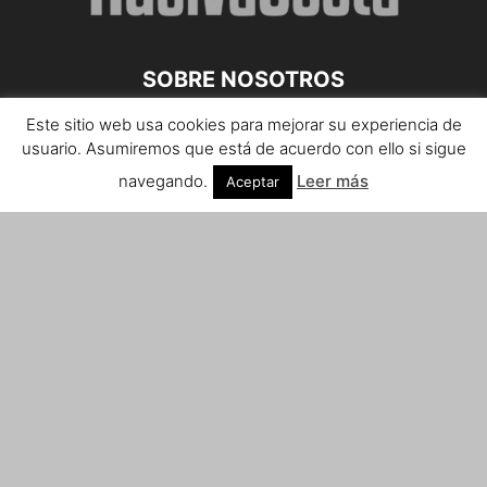
SOBRE NOSOTROS
Este sitio web usa cookies para mejorar su experiencia de
Teléfono de contacto: 959 807 059
usuario. Asumiremos que está de acuerdo con ello si sigue
¡Anúnciate!
navegando.
Leer más
Aceptar
Envíanos tus notas de prensa a:
prensa@huelvacosta.com
Contáctenos:
info@huelvacosta.com
SÍGUENOS