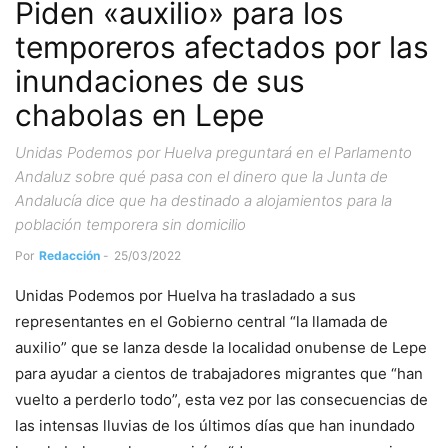
Piden «auxilio» para los
temporeros afectados por las
inundaciones de sus
chabolas en Lepe
Unidas Podemos por Huelva preguntará en el Parlamento
Andaluz sobre qué pasa con el dinero que la Junta de
Andalucía dice que ha destinado a alojamientos para la
población temporera sin domicilio
Por
Redacción
-
25/03/2022
Unidas Podemos por Huelva ha trasladado a sus
representantes en el Gobierno central “la llamada de
auxilio” que se lanza desde la localidad onubense de Lepe
para ayudar a cientos de trabajadores migrantes que “han
vuelto a perderlo todo”, esta vez por las consecuencias de
las intensas lluvias de los últimos días que han inundado