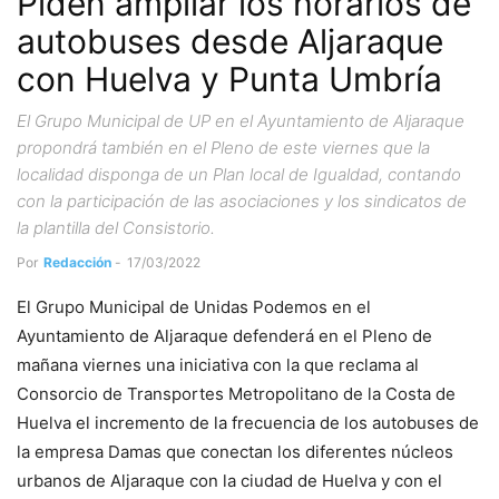
Piden ampliar los horarios de
autobuses desde Aljaraque
con Huelva y Punta Umbría
El Grupo Municipal de UP en el Ayuntamiento de Aljaraque
propondrá también en el Pleno de este viernes que la
localidad disponga de un Plan local de Igualdad, contando
con la participación de las asociaciones y los sindicatos de
la plantilla del Consistorio.
Por
Redacción
-
17/03/2022
El Grupo Municipal de Unidas Podemos en el
Ayuntamiento de Aljaraque defenderá en el Pleno de
mañana viernes una iniciativa con la que reclama al
Consorcio de Transportes Metropolitano de la Costa de
Huelva el incremento de la frecuencia de los autobuses de
la empresa Damas que conectan los diferentes núcleos
urbanos de Aljaraque con la ciudad de Huelva y con el