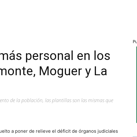
P
 más personal en los
monte, Moguer y La
miento de la población, las plantillas son las mismas que
uelto a poner de relieve el déficit de órganos judiciales