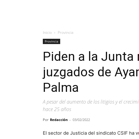
Inicio
Provincia
Provincia
Piden a la Junta
juzgados de Aya
Palma
A pesar del aumento de los litigios y el creci
hace 25 años
Por
Redacción
-
03/02/2022
El sector de Justicia del sindicato CSIF ha v