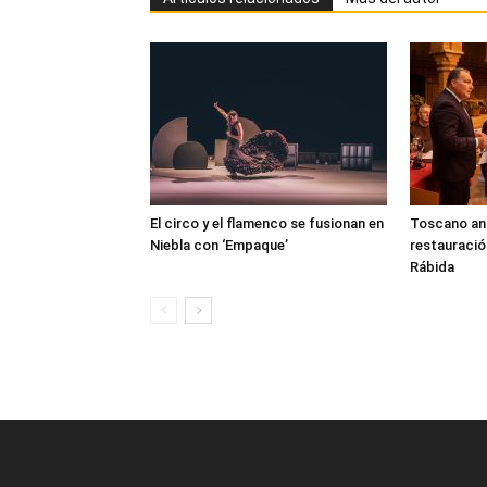
El circo y el flamenco se fusionan en
Toscano anun
Niebla con ‘Empaque’
restauració
Rábida