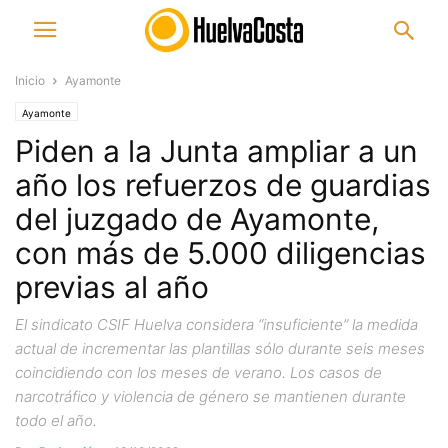
Inicio
Ayamonte
Ayamonte
Piden a la Junta ampliar a un
año los refuerzos de guardias
del juzgado de Ayamonte,
con más de 5.000 diligencias
previas al año
El sindicato CSIF Huelva considera “insuficiente” la medida
actual de incrementar las plantillas sólo durante seis meses
coincidiendo con los meses de verano. Los casos de
narcotráfico y violencia de género se mantienen durante
todo el año.