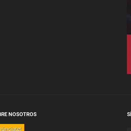
BRE NOSOTROS
S
núnciate!