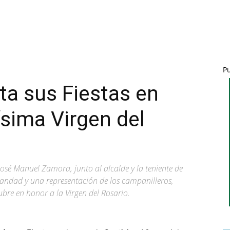
P
a sus Fiestas en
ísima Virgen del
José Manuel Zamora, junto al alcalde y la teniente de
andad y una representación de los campanilleros,
ubre en honor a la Virgen del Rosario.