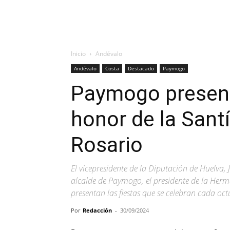
Inicio
Andévalo
Andévalo
Costa
Destacado
Paymogo
Paymogo present
honor de la Sant
Rosario
El vicepresidente de la Diputación de Huelva, 
alcalde de Paymogo, el presidente de la Herm
presentan las fiestas que se celebran cada oct
Por
Redacción
-
30/09/2024