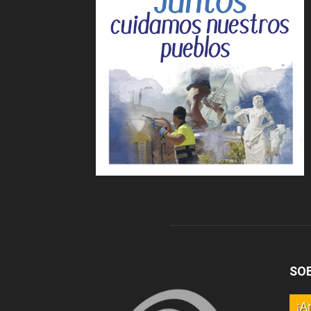
SO
¡A