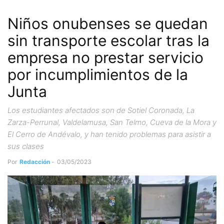
Niños onubenses se quedan
sin transporte escolar tras la
empresa no prestar servicio
por incumplimientos de la
Junta
Los estudiantes afectados son de Sotiel Coronada, La
Zarza-Perrunal, Valdelamusa, San Telmo, Cueva de la Mora y
El Cerro de Andévalo, y han tenido problemas para asistir a
sus clases
Por
Redacción
-
03/05/2023