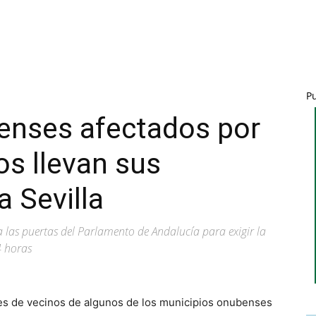
P
enses afectados por
os llevan sus
a Sevilla
 las puertas del Parlamento de Andalucía para exigir la
4 horas
ares de vecinos de algunos de los municipios onubenses