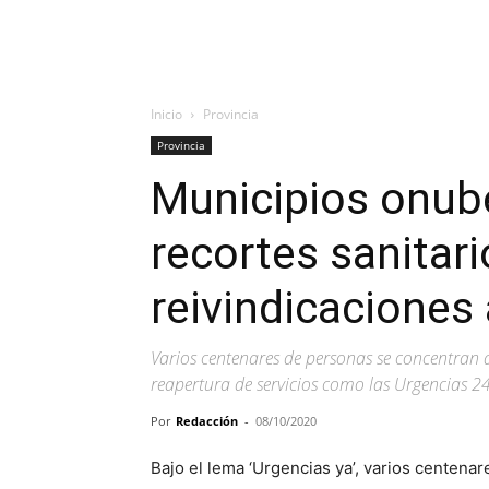
Inicio
Provincia
Provincia
Municipios onub
recortes sanitari
reivindicaciones 
Varios centenares de personas se concentran a
reapertura de servicios como las Urgencias 2
Por
Redacción
-
08/10/2020
Bajo el lema ‘Urgencias ya’, varios centen