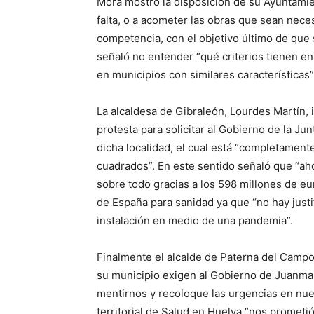
Mora mostró la disposición de su Ayuntamie
falta, o a acometer las obras que sean nece
competencia, con el objetivo último de que 
señaló no entender “qué criterios tienen en
en municipios con similares características”
La alcaldesa de Gibraleón, Lourdes Martín, 
protesta para solicitar al Gobierno de la Jun
dicha localidad, el cual está “completament
cuadrados”. En este sentido señaló que “aho
sobre todo gracias a los 598 millones de eu
de España para sanidad ya que “no hay just
instalación en medio de una pandemia”.
Finalmente el alcalde de Paterna del Camp
su municipio exigen al Gobierno de Juanma
mentirnos y recoloque las urgencias en nue
territorial de Salud en Huelva “nos prometió