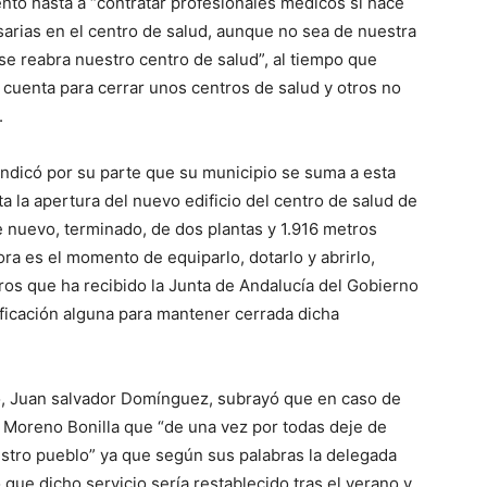
nto hasta a “contratar profesionales médicos si hace
sarias en el centro de salud, aunque no sea de nuestra
se reabra nuestro centro de salud”, al tiempo que
 cuenta para cerrar unos centros de salud y otros no
.
indicó por su parte que su municipio se suma a esta
ta la apertura del nuevo edificio del centro de salud de
e nuevo, terminado, de dos plantas y 1.916 metros
ra es el momento de equiparlo, dotarlo y abrirlo,
ros que ha recibido la Junta de Andalucía del Gobierno
ificación alguna para mantener cerrada dicha
o, Juan salvador Domínguez, subrayó que en caso de
 Moreno Bonilla que “de una vez por todas deje de
stro pueblo” ya que según sus palabras la delegada
 que dicho servicio sería restablecido tras el verano y