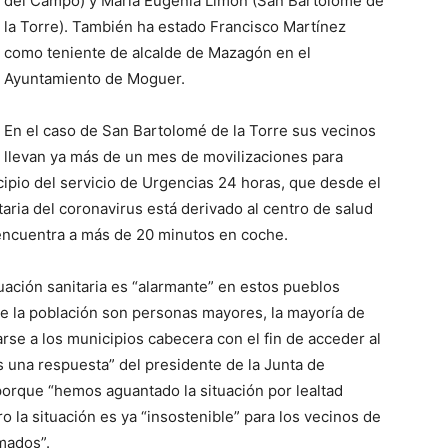
del Campo) y María Eugenia Limón (San Bartolomé de
la Torre). También ha estado Francisco Martínez
como teniente de alcalde de Mazagón en el
Ayuntamiento de Moguer.
En el caso de San Bartolomé de la Torre sus vecinos
llevan ya más de un mes de movilizaciones para
ipio del servicio de Urgencias 24 horas, que desde el
itaria del coronavirus está derivado al centro de salud
 encuentra a más de 20 minutos en coche.
tuación sanitaria es “alarmante” en estos pueblos
e la población son personas mayores, la mayoría de
arse a los municipios cabecera con el fin de acceder al
 una respuesta” del presidente de la Junta de
porque “hemos aguantado la situación por lealtad
o la situación es ya “insostenible” para los vecinos de
mados”.