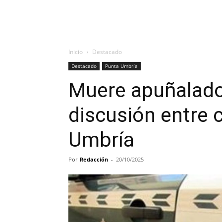
Inicio
Destacado
Destacado
Punta Umbría
Muere apuñalado
discusión entre 
Umbría
Por
Redacción
-
20/10/2025