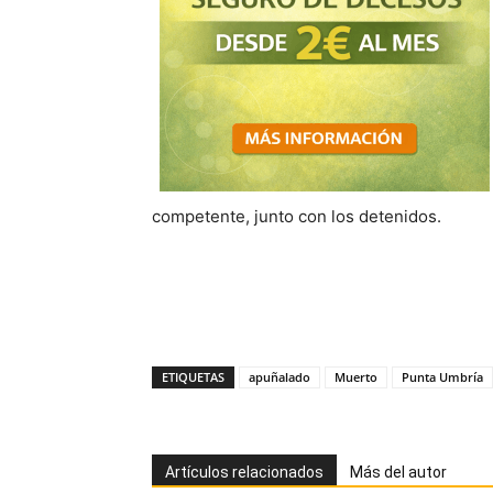
competente, junto con los detenidos.
ETIQUETAS
apuñalado
Muerto
Punta Umbría
Artículos relacionados
Más del autor