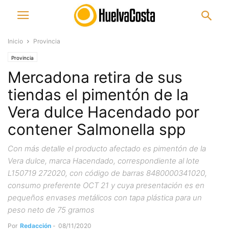
Inicio
Provincia
Provincia
Mercadona retira de sus
tiendas el pimentón de la
Vera dulce Hacendado por
contener Salmonella spp
Con más detalle el producto afectado es pimentón de la
Vera dulce, marca Hacendado, correspondiente al lote
L150719 272020, con código de barras 8480000341020,
consumo preferente OCT 21 y cuya presentación es en
pequeños envases metálicos con tapa plástica para un
peso neto de 75 gramos
Por
Redacción
-
08/11/2020