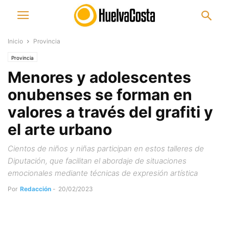
Inicio
Provincia
Provincia
Menores y adolescentes
onubenses se forman en
valores a través del grafiti y
el arte urbano
Cientos de niños y niñas participan en estos talleres de
Diputación, que facilitan el abordaje de situaciones
emocionales mediante técnicas de expresión artística
Por
Redacción
-
20/02/2023