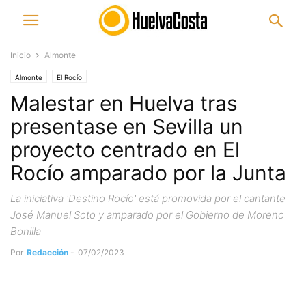
Inicio
Almonte
Almonte
El Rocío
Malestar en Huelva tras
presentase en Sevilla un
proyecto centrado en El
Rocío amparado por la Junta
La iniciativa 'Destino Rocío' está promovida por el cantante
José Manuel Soto y amparado por el Gobierno de Moreno
Bonilla
Por
Redacción
-
07/02/2023