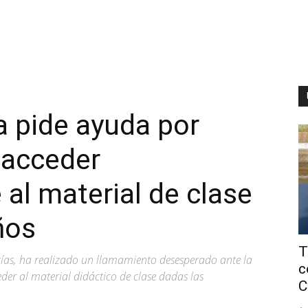
 pide ayuda por
 acceder
al material de clase
ños
T
as, ha realizado un llamamiento desesperado ante la
c
der al material didáctico de clase dadas las
C