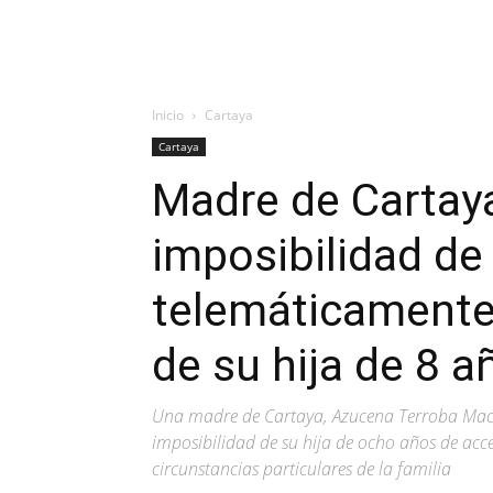
Inicio
Cartaya
Cartaya
Madre de Cartaya
imposibilidad de
telemáticamente 
de su hija de 8 a
Una madre de Cartaya, Azucena Terroba Mací
imposibilidad de su hija de ocho años de acce
circunstancias particulares de la familia