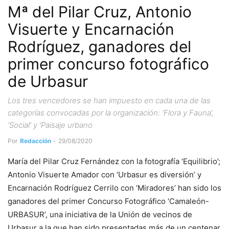
Mª del Pilar Cruz, Antonio
Visuerte y Encarnación
Rodríguez, ganadores del
primer concurso fotográfico
de Urbasur
Los tres vencedores se han impuesto en cada una de las
categorías convocadas por la organización: ‘Flora y Fauna’,
‘Social’ y ‘Paisaje urbano
Por
Redacción
-
29/08/2020
María del Pilar Cruz Fernández con la fotografía ‘Equilibrio’;
Antonio Visuerte Amador con ‘Urbasur es diversión’ y
Encarnación Rodríguez Cerrilo con ‘Miradores’ han sido los
ganadores del primer Concurso Fotográfico ‘Camaleón-
URBASUR’, una iniciativa de la Unión de vecinos de
Urbasur a la que han sido presentadas más de un centenar