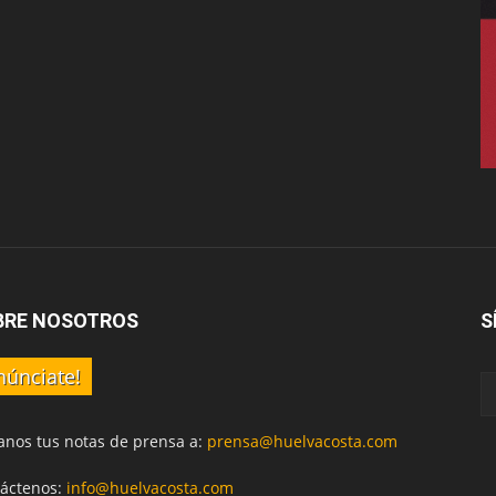
BRE NOSOTROS
S
núnciate!
anos tus notas de prensa a:
prensa@huelvacosta.com
áctenos:
info@huelvacosta.com