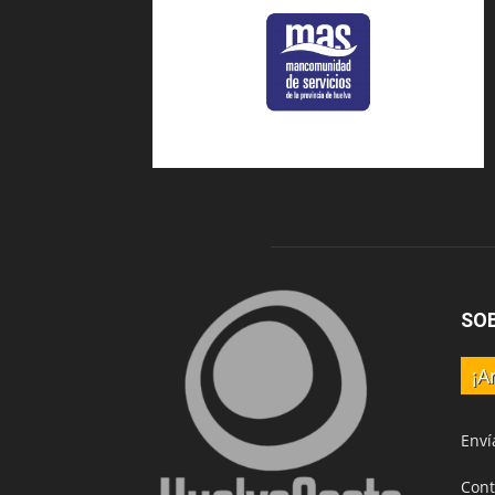
SO
¡A
Enví
Cont