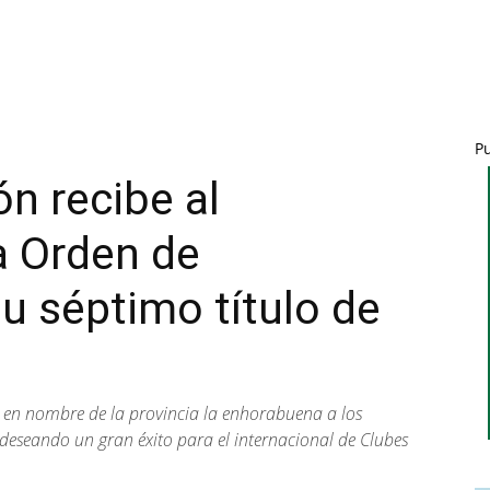
P
n recibe al
a Orden de
u séptimo título de
 en nombre de la provincia la enhorabuena a los
 deseando un gran éxito para el internacional de Clubes