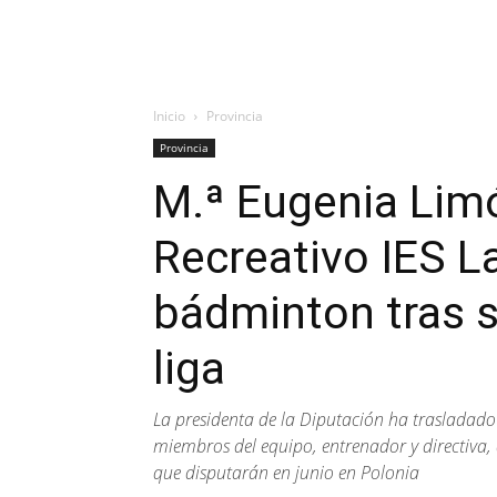
Inicio
Provincia
Provincia
M.ª Eugenia Limó
Recreativo IES L
bádminton tras s
liga
La presidenta de la Diputación ha trasladado
miembros del equipo, entrenador y directiva,
que disputarán en junio en Polonia