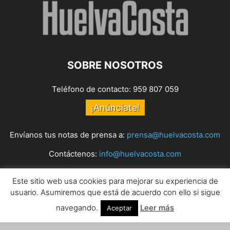
SOBRE NOSOTROS
Teléfono de contacto: 959 807 059
¡Anúnciate!
Envíanos tus notas de prensa a:
prensa@huelvacosta.com
Contáctenos:
info@huelvacosta.com
Este sitio web usa cookies para mejorar su experiencia de
SÍGUENOS
usuario. Asumiremos que está de acuerdo con ello si sigue
navegando.
Leer más
Aceptar