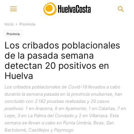
Inicio
Provincia
Provincia
Los cribados poblacionales
de la pasada semana
detectan 20 positivos en
Huelva
Los cribados poblacionales de Covid-19 llevados a cabo
durante la semana pasada en la provincia onubense, han
concluido con 2.182 pruebas realizadas y 20 casos
positivos: 1 en Aracena, 6 en Ayamonte, 1 en Calañas, 7 en
Lepe, 3 en La Palma del Condado y 2 en Villarrasa. Esta
semana se llevan a cabo en Punta Umbría, Beas, San
Bartolomé, Castillejos y Paymogo