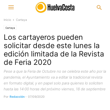
Inicio
Cartaya
Cartaya
Los cartayeros pueden
solicitar desde este lunes la
edición limitada de la Revista
de Feria 2020
Pese a que la Feria de Octubre no se celebra este año por la
pandemia, el Ayuntamiento va a editar la tradicional revista
en formato digital, y en papel solo para quienes lo soliciten
hasta las 14:00 horas del próximo viernes, 18 de septiembre
Por
Redacción
-
07/09/2020