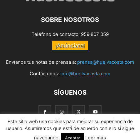
SOBRE NOSOTROS
Teléfono de contacto: 959 807 059
¡Anúnciate!
Envíanos tus notas de prensa a:
prensa@huelvacosta.com
Contáctenos:
info@huelvacosta.com
SÍGUENOS
Este sitio web usa cookies para mejorar su experiencia de
usuario. Asumiremos que está de acuerdo con ello si sigue
navegando.
Leer más
© HuelvaCosta
Aceptar