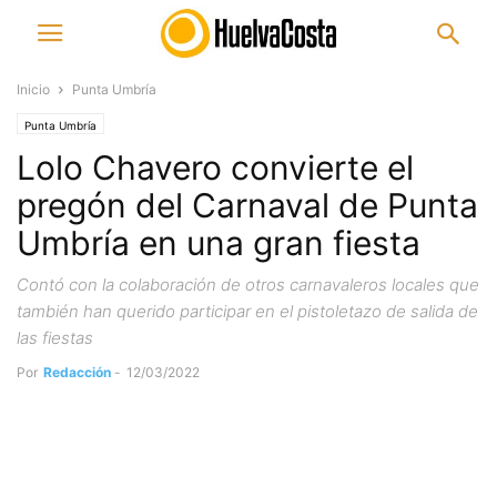
Inicio
Punta Umbría
Punta Umbría
Lolo Chavero convierte el
pregón del Carnaval de Punta
Umbría en una gran fiesta
Contó con la colaboración de otros carnavaleros locales que
también han querido participar en el pistoletazo de salida de
las fiestas
Por
Redacción
-
12/03/2022