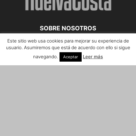
SOBRE NOSOTROS
Este sitio web usa cookies para mejorar su experiencia de
Teléfono de contacto: 959 807 059
usuario. Asumiremos que está de acuerdo con ello si sigue
¡Anúnciate!
navegando.
Leer más
Aceptar
Envíanos tus notas de prensa a:
prensa@huelvacosta.com
Contáctenos:
info@huelvacosta.com
SÍGUENOS