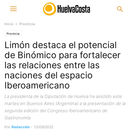
Inicio
Provincia
Provincia
Limón destaca el potencial
de Binómico para fortalecer
las relaciones entre las
naciones del espacio
Iberoamericano
La presidenta de la Diputación de Huelva ha asistido este
martes en Buenos Aires (Argentina) a la presentación de la
segunda edición del Congreso Iberoamericano de
Gastronomía
Por
Redacción
-
13/09/2022