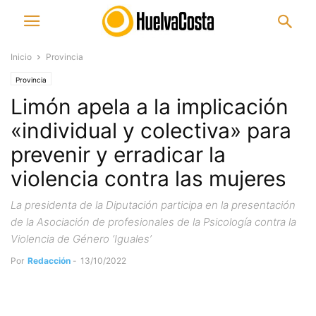
Inicio
Provincia
Provincia
Limón apela a la implicación
«individual y colectiva» para
prevenir y erradicar la
violencia contra las mujeres
La presidenta de la Diputación participa en la presentación
de la Asociación de profesionales de la Psicología contra la
Violencia de Género ‘Iguales’
Por
Redacción
-
13/10/2022