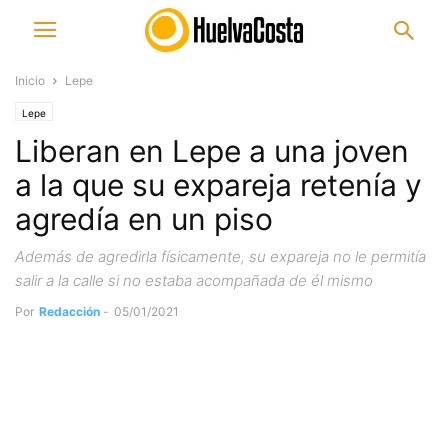
Inicio
Lepe
Lepe
Liberan en Lepe a una joven
a la que su expareja retenía y
agredía en un piso
Además de agredirla físicamente, su expareja no le permitía
salir a la calle si no estaba acompañada de él mismo
Por
Redacción
-
05/01/2021