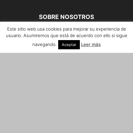
SOBRE NOSOTROS
Este sitio web usa cookies para mejorar su experiencia de
Teléfono de contacto: 959 807 059
usuario. Asumiremos que está de acuerdo con ello si sigue
¡Anúnciate!
navegando.
Leer más
Aceptar
Envíanos tus notas de prensa a:
prensa@huelvacosta.com
Contáctenos:
info@huelvacosta.com
SÍGUENOS
© HuelvaCosta