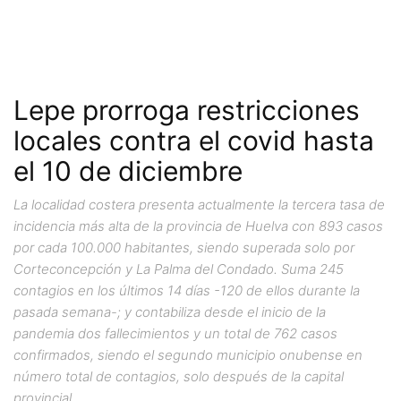
Lepe prorroga restricciones
locales contra el covid hasta
el 10 de diciembre
La localidad costera presenta actualmente la tercera tasa de
incidencia más alta de la provincia de Huelva con 893 casos
por cada 100.000 habitantes, siendo superada solo por
Corteconcepción y La Palma del Condado. Suma 245
contagios en los últimos 14 días -120 de ellos durante la
pasada semana-; y contabiliza desde el inicio de la
pandemia dos fallecimientos y un total de 762 casos
confirmados, siendo el segundo municipio onubense en
número total de contagios, solo después de la capital
provincial.