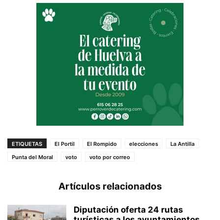
ETIQUETAS
El Portil
El Rompido
elecciones
La Antilla
Punta del Moral
voto
voto por correo
Artículos relacionados
Diputación oferta 24 rutas
turísticas a los ayuntamientos