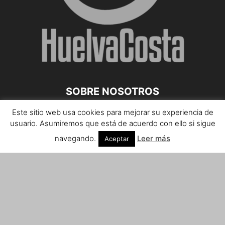
SOBRE NOSOTROS
Este sitio web usa cookies para mejorar su experiencia de
Teléfono de contacto: 959 807 059
usuario. Asumiremos que está de acuerdo con ello si sigue
¡Anúnciate!
navegando.
Leer más
Aceptar
Envíanos tus notas de prensa a:
prensa@huelvacosta.com
Contáctenos:
info@huelvacosta.com
SÍGUENOS