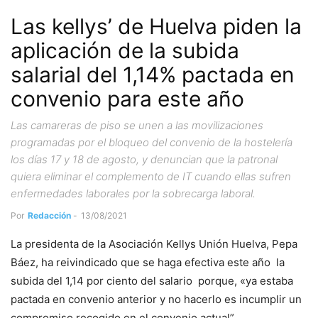
Las kellys’ de Huelva piden la
aplicación de la subida
salarial del 1,14% pactada en
convenio para este año
Las camareras de piso se unen a las movilizaciones
programadas por el bloqueo del convenio de la hostelería
los días 17 y 18 de agosto, y denuncian que la patronal
quiera eliminar el complemento de IT cuando ellas sufren
enfermedades laborales por la sobrecarga laboral.
Por
Redacción
-
13/08/2021
La presidenta de la Asociación Kellys Unión Huelva, Pepa
Báez, ha reivindicado que se haga efectiva este año la
subida del 1,14 por ciento del salario porque, «ya estaba
pactada en convenio anterior y no hacerlo es incumplir un
compromiso recogido en el convenio actual”.