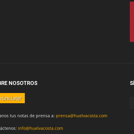
BRE NOSOTROS
S
núnciate!
anos tus notas de prensa a:
prensa@huelvacosta.com
áctenos:
info@huelvacosta.com