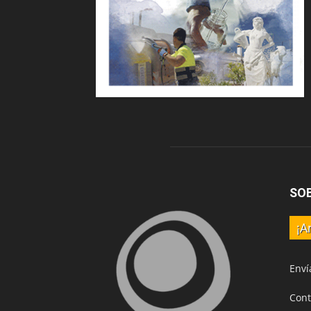
SO
¡A
Enví
Cont