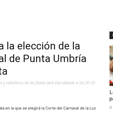
 la elección de la
al de Punta Umbría
ta
s y caballeros de las fiestas será este sábado a las 20.00
L
p
El
ala en la que se elegirá la Corte del Carnaval de la Luz