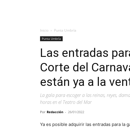
Inicio
Punta Umbría
Punta Umbría
Las entradas para
Corte del Carnav
están ya a la ven
La gala para escoger a las reinas, reyes, dama
horas en el Teatro del Mar
Por
Redacción
-
26/01/2022
Ya es posible adquirir las entradas para la g