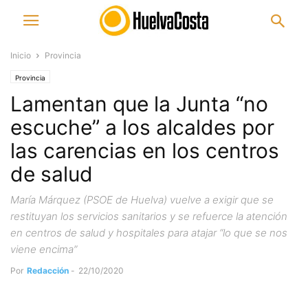
Inicio
Provincia
Provincia
Lamentan que la Junta “no
escuche” a los alcaldes por
las carencias en los centros
de salud
María Márquez (PSOE de Huelva) vuelve a exigir que se
restituyan los servicios sanitarios y se refuerce la atención
en centros de salud y hospitales para atajar “lo que se nos
viene encima”
Por
Redacción
-
22/10/2020