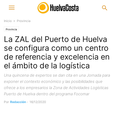
Inicio
Provincia
Provincia
La ZAL del Puerto de Huelva
se configura como un centro
de referencia y excelencia en
el ámbito de la logística
Una quincena de expertos se dan cita en una Jornada para
exponer el contexto económico y las posibilidades que
ofrece a los empresarios la Zona de Actividades Logísticas
Puerto de Huelva dentro del programa Focomar
Por
Redacción
-
16/12/2020