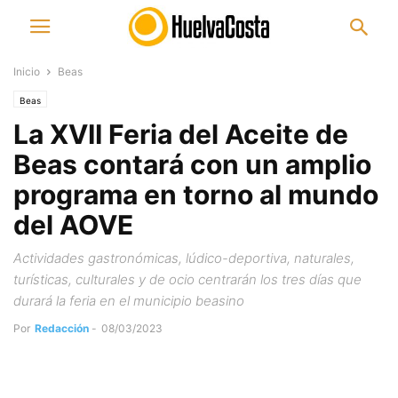
Inicio
Beas
Beas
La XVII Feria del Aceite de
Beas contará con un amplio
programa en torno al mundo
del AOVE
Actividades gastronómicas, lúdico-deportiva, naturales,
turísticas, culturales y de ocio centrarán los tres días que
durará la feria en el municipio beasino
Por
Redacción
-
08/03/2023