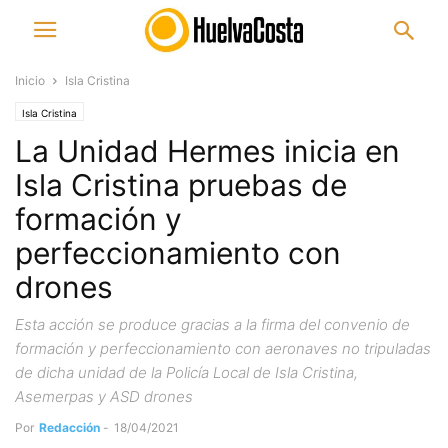
Inicio
Isla Cristina
Isla Cristina
La Unidad Hermes inicia en
Isla Cristina pruebas de
formación y
perfeccionamiento con
drones
Esta acción se produce gracias a la firma del convenio de
formación y perfeccionamiento con aeronaves no tripuladas
de dicha unidad de la Policía Local de Isla Cristina,
Asemerpas y ASD drones
Por
Redacción
-
18/04/2021