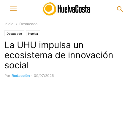
Inicio
Destacado
Destacado
Huelva
La UHU impulsa un
ecosistema de innovación
social
Por
Redacción
-
09/07/2026