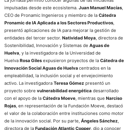
La jornada permitió conocer algunas de las iniciativas
impulsadas desde este ecosistema.
Juan Manuel Macías
,
CEO de Pronamic Ingenieros y miembro de la
Cátedra
Pronamic de IA Aplicada a los Sectores Productivos
,
presentó aplicaciones de IA para mejorar la gestión de
entidades del tercer sector.
Natividad Moya
, directora de
Sostenibilidad, Innovación y Sistemas de
Aguas de
Huelva
, y la investigadora de la Universidad de
Huelva
Rosa Giles
expusieron proyectos de la
Cátedra de
Innovación Social Aguas de Huelva
centrados en la
empleabilidad, la inclusión social y el envejecimiento
activo. La investigadora
Teresa Gómez
presentó un
proyecto sobre
vulnerabilidad energética
desarrollado
con el apoyo de la
Cátedra Moeve
, mientras que
Narciso
Rojas
, en representación de la Fundación Moeve, destacó
el valor de la colaboración entre instituciones como motor
de la innovación social. Por su parte,
Ángeles Sánchez
,
directora de la
Fundación Atlantic Copper
, dio a conocer