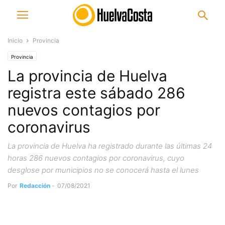
Inicio
Provincia
Provincia
La provincia de Huelva
registra este sábado 286
nuevos contagios por
coronavirus
La provincia de Huelva ha registrado durante las últimas 24
horas 286 nuevos contagios por coronavirus, cuyo
desglose por municipios no se conocerá hasta el lunes
Por
Redacción
-
07/08/2021