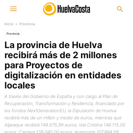
Inicio
Provincia
Provincia
La provincia de Huelva
recibirá más de 2 millones
para Proyectos de
digitalización en entidades
locales
A través del Gobierno de España y con cargo al Plan de
Recuperación, Transformación y Resiliencia, financiado por
los fondos NextGenerationEU, la Diputación de Huelva
recibirá más de un millón y medio de euros, mientras que
Aljaraque recibirá 148.675,99 euros; Isla Cristina 148.115,00
euros; Cartaya 139.045,00 euros; Ayamonte 107.884,59