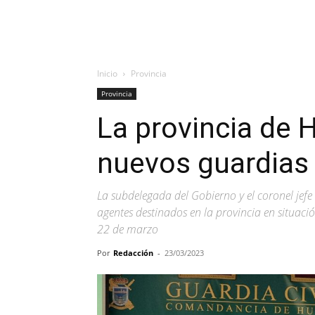
Inicio
Provincia
Provincia
La provincia de 
nuevos guardias 
La subdelegada del Gobierno y el coronel jef
agentes destinados en la provincia en situació
22 de marzo
Por
Redacción
-
23/03/2023