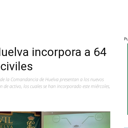
P
Huelva incorpora a 64
civiles
e de la Comandancia de Huelva presentan a los nuevos
n de activo, los cuales se han incorporado este miércoles,