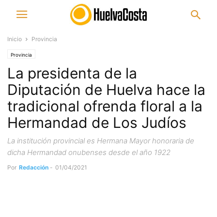
Inicio
Provincia
Provincia
La presidenta de la
Diputación de Huelva hace la
tradicional ofrenda floral a la
Hermandad de Los Judíos
La institución provincial es Hermana Mayor honoraria de
dicha Hermandad onubenses desde el año 1922
Por
Redacción
-
01/04/2021