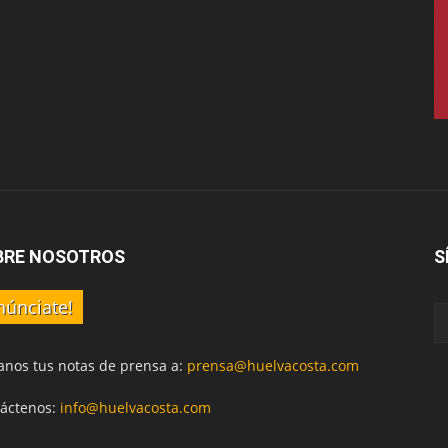
BRE NOSOTROS
S
núnciate!
anos tus notas de prensa a:
prensa@huelvacosta.com
áctenos:
info@huelvacosta.com