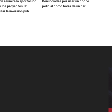
ón asumirá la aportación
Denunciadas por usar un coche
e los proyectos EDIL
policial como barra de un bar
zar la inversión púb...