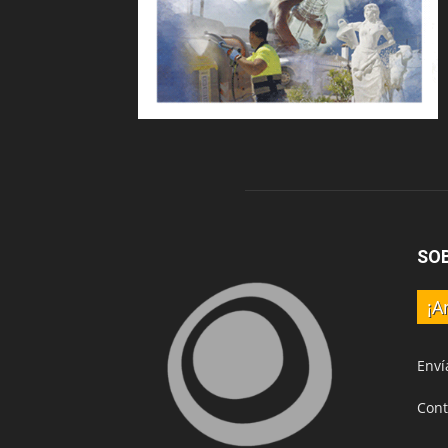
SO
¡A
Enví
Cont