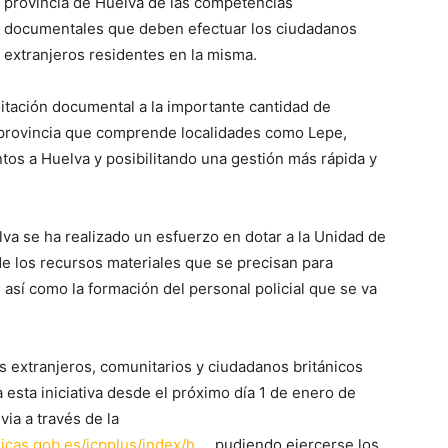
provincia de Huelva de las competencias
documentales que deben efectuar los ciudadanos
extranjeros residentes en la misma.
mitación documental a la importante cantidad de
a provincia que comprende localidades como Lepe,
os a Huelva y posibilitando una gestión más rápida y
lva se ha realizado un esfuerzo en dotar a la Unidad de
e los recursos materiales que se precisan para
 así como la formación del personal policial que se va
 extranjeros, comunitarios y ciudadanos británicos
a esta iniciativa desde el próximo día 1 de enero de
ia a través de la
licas.gob.es/icpplus/index/h…
, pudiendo ejercerse los