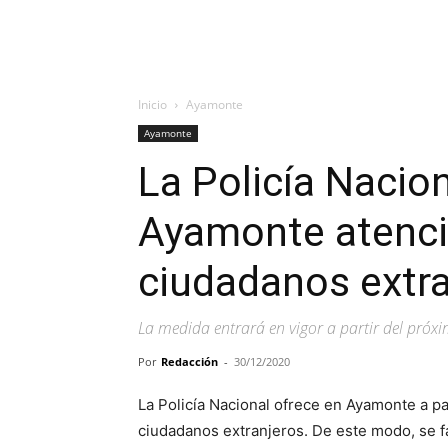
Inicio
Ayamonte
Ayamonte
La Policía Nacion
Ayamonte atenci
ciudadanos extr
La medida entrará en vigor a partir del próx
Por
Redacción
-
30/12/2020
La Policía Nacional ofrece en Ayamonte a pa
ciudadanos extranjeros. De este modo, se fa