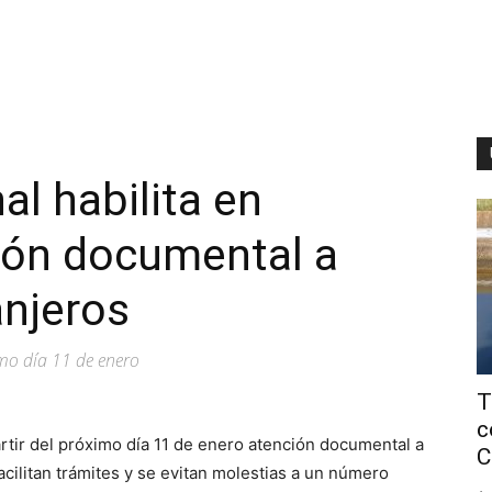
al habilita en
ón documental a
anjeros
imo día 11 de enero
T
c
rtir del próximo día 11 de enero atención documental a
C
cilitan trámites y se evitan molestias a un número