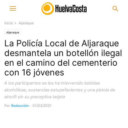
Inicio
Aljaraque
Aljaraque
La Policía Local de Aljaraque
desmantela un botellón ilegal
en el camino del cementerio
con 16 jóvenes
A los participantes se les ha intervenido bebidas
alcohólicas, sustancias estupefacientes y una pistola de
airsoft sin su preceptiva tarjeta
Por
Redacción
-
01/03/2021