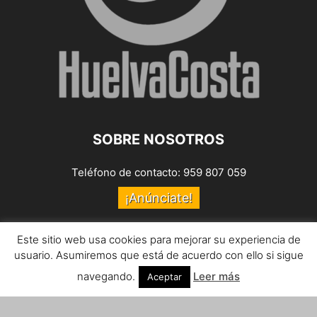
SOBRE NOSOTROS
Teléfono de contacto: 959 807 059
¡Anúnciate!
Envíanos tus notas de prensa a:
prensa@huelvacosta.com
Este sitio web usa cookies para mejorar su experiencia de
usuario. Asumiremos que está de acuerdo con ello si sigue
Contáctenos:
info@huelvacosta.com
navegando.
Leer más
Aceptar
SÍGUENOS