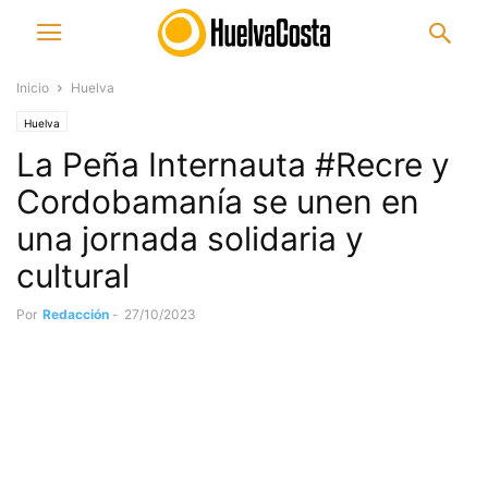
Inicio
Huelva
Huelva
La Peña Internauta #Recre y
Cordobamanía se unen en
una jornada solidaria y
cultural
Por
Redacción
-
27/10/2023