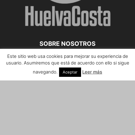
SOBRE NOSOTROS
Este sitio web usa cookies para mejorar su experiencia de
Teléfono de contacto: 959 807 059
usuario. Asumiremos que está de acuerdo con ello si sigue
¡Anúnciate!
navegando.
Leer más
Aceptar
Envíanos tus notas de prensa a:
prensa@huelvacosta.com
Contáctenos:
info@huelvacosta.com
SÍGUENOS