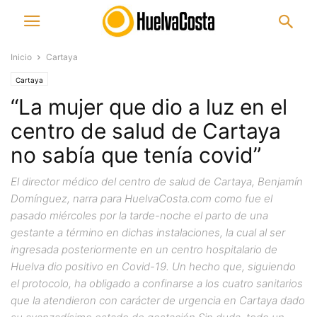
Inicio
Cartaya
Cartaya
“La mujer que dio a luz en el
centro de salud de Cartaya
no sabía que tenía covid”
El director médico del centro de salud de Cartaya, Benjamín
Domínguez, narra para HuelvaCosta.com como fue el
pasado miércoles por la tarde-noche el parto de una
gestante a término en dichas instalaciones, la cual al ser
ingresada posteriormente en un centro hospitalario de
Huelva dio positivo en Covid-19. Un hecho que, siguiendo
el protocolo, ha obligado a confinarse a los cuatro sanitarios
que la atendieron con carácter de urgencia en Cartaya dado