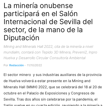
La minería onubense
participará en el Salón
Internacional de Sevilla del
sector, de la mano de la
Diputación
Mining and Minerals Hall 2022, cita de la minería a nivel
mundialm, contará con Tepido 3D Minera, Preveni2, Inpro
Huelva y Desarrollo Circular Consultoría Ambiental
Por
Redacción
-
11/10/2022
El sector minero y sus industrias auxiliares de la provincia
de Huelva volverá a estar presente en la Mining and
Minerals Hall (MMH) 2022, que se celebrará del 18 al 20 de
octubre en el Palacio de Exposiciones y Congresos de
Sevilla. Tras dos años sin celebrarse por la pandemia, el
Salón vuelve en su cuarta edición, reuniendo a la minería a