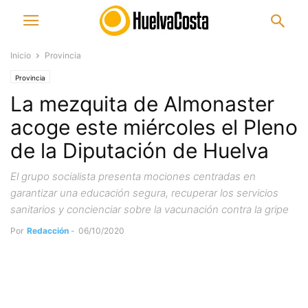
Inicio
Provincia
Provincia
La mezquita de Almonaster
acoge este miércoles el Pleno
de la Diputación de Huelva
El grupo socialista presenta mociones centradas en
garantizar una educación segura, recuperar los servicios
sanitarios y concienciar sobre la vacunación contra la gripe
Por
Redacción
-
06/10/2020