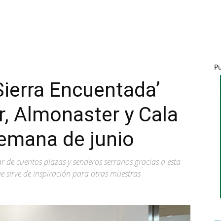
P
Sierra Encuentada’
r, Almonaster y Cala
semana de junio
nar de cuentos plazas y senderos serranos gracias a esta
ue sirve de inspiración para otras muestras