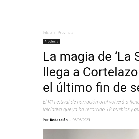
Inicio
Provincia
Provincia
La magia de ‘La 
llega a Cortelazo
el último fin de 
El VII Festival de narración oral volverá a lle
iniciativa que ya ha recorrido 18 pueblos y q
Por
Redacción
-
06/06/2023