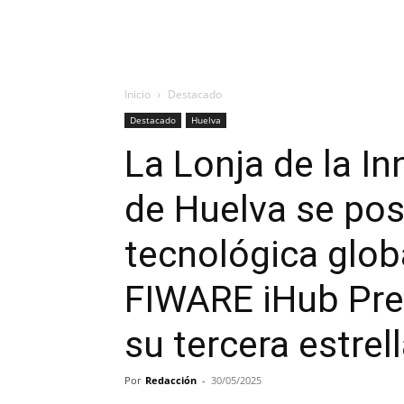
Inicio
Destacado
Destacado
Huelva
La Lonja de la I
de Huelva se posi
tecnológica glob
FIWARE iHub Pre
su tercera estrel
Por
Redacción
-
30/05/2025